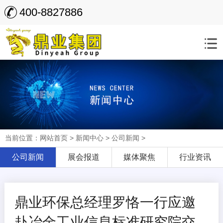
400-8827886
当前位置：
网站首页
>
新闻中心
>
公司新闻
>
公司新闻
展会报道
媒体聚焦
行业资讯
鼎业环保总经理罗恪一行应邀
赴冶金工业信息标准研究院交