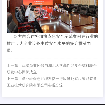
双方的合作将加快应急安全示范案例在行业的
推广，为企业设备本质安全水平的提升贡献力
量。
上一篇：
武汉鼎业环保与湖北大学高性能复合材料联合
研发中心揭牌成立
下一篇：
鼎业环保总经理罗恪一行应邀赴武汉智能装备
工业技术研究院有限公司参观交流