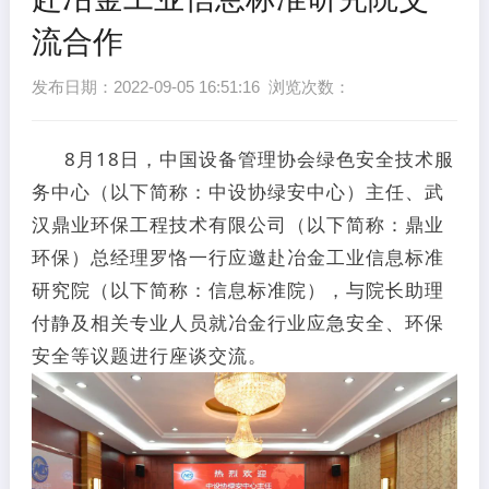
流合作
发布日期：2022-09-05 16:51:16 浏览次数：
8月18日，中国设备管理协会绿色安全技术服
务中心（以下简称：中设协绿安中心）主任、武
汉鼎业环保工程技术有限公司（以下简称：鼎业
环保）总经理罗恪一行应邀赴冶金工业信息标准
研究院（以下简称：信息标准院），与院长助理
付静及相关专业人员就冶金行业应急安全、环保
安全等议题进行座谈交流。